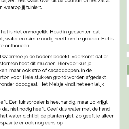
lijven. Het waait over uit de buurtuin of het zat al
 waarop jij tuiniert.
 het is niet onmogelijk. Houd in gedachten dat
t, water en ruimte nodig heeft om te groeien. Het is
te onthouden.
aal waarmee je de bodem bedekt, voorkomt dat er
ierstermen heet dit mulchen. Hiervoor kun je
ken, maar ook stro of cacaodoppen. In de
arton voor. Hele stukken grond worden afgedekt
nder doodgaat. Het Meisje vindt het een lelijk
ft. Een tuinsproeier is heel handig, maar zo krijgt
e dat niet nodig heeft. Geef dus water met de hand
et water dicht bij de planten giet. Zo geeft je alleen
espaar je er ook nog eens op.