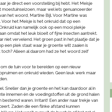
r je direct een voorstelling bij hebt. Het Meisje
et moestuinseizoen, maar wel iets genuanceerder
van het woord, Martine Bijl. Voor Martine was
 Voor het Meisje is het onkruid dat op een
. Onkruid kan namelijk ook op een mooi plekje
aan omdat het leuk bloeit of fijne insecten aantrekt.
r niet vervelend. Het groen past in het plaatje dat je
p een plek staat waar je groente wilt zaaien is
ant toch? Alleen al daarom had ze het woord zelf
jd om de tuin voor te bereiden op een nieuw
 opruimen en onkruid wieden. Geen leuk werk maar
den.
nel. Sneller dan je groente en het kan daardoor al in
oente innemen én de voedingstoffen uit de grond halen
en bestemd waren. Irritant! Een ander naar trekje van
ceert. Zaden die een flinke afstand kunnen