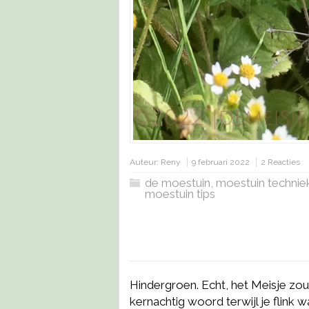
Auteur:
Reny
9 februari 2022
2 Reacties
de moestuin
,
moestuin technie
moestuin tips
Hindergroen. Echt, het Meisje zou 
kernachtig woord terwijl je flink