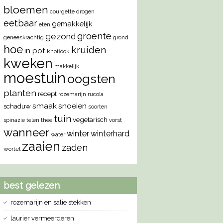
bloemen
courgette
drogen
eetbaar
gemakkelijk
eten
groente
gezond
geneeskrachtig
grond
hoe
kruiden
in pot
knoflook
kweken
makkelijk
moestuin
oogsten
planten
recept
rozemarijn
rucola
smaak
snoeien
schaduw
soorten
tuin
vegetarisch
vorst
spinazie
telen
thee
wanneer
winter
winterhard
water
zaaien
zaden
wortel
best gelezen
rozemarijn en salie stekken
laurier vermeerderen