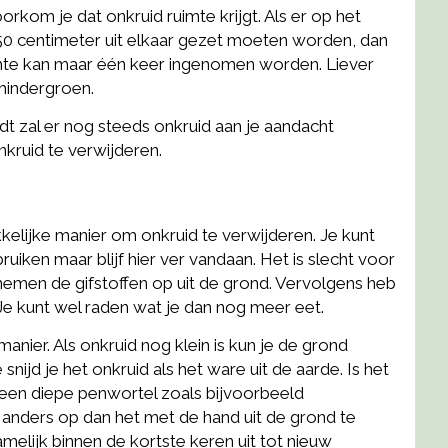
orkom je dat onkruid ruimte krijgt. Als er op het
 50 centimeter uit elkaar gezet moeten worden, dan
uimte kan maar één keer ingenomen worden. Liever
hindergroen.
udt zal er nog steeds onkruid aan je aandacht
kruid te verwijderen.
lijke manier om onkruid te verwijderen. Je kunt
ruiken maar blijf hier ver vandaan. Het is slecht voor
men de gifstoffen op uit de grond. Vervolgens heb
 Je kunt wel raden wat je dan nog meer eet.
nier. Als onkruid nog klein is kun je de grond
nijd je het onkruid als het ware uit de aarde. Is het
t een diepe penwortel zoals bijvoorbeeld
 anders op dan het met de hand uit de grond te
melijk binnen de kortste keren uit tot nieuw