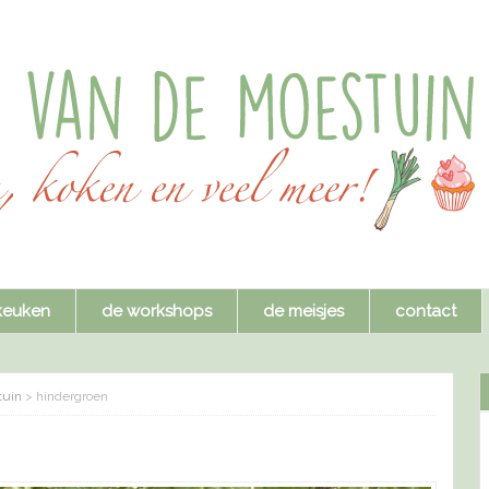
keuken
de workshops
de meisjes
contact
tuin
>
hindergroen