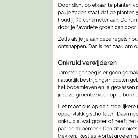
Door dicht op elkaar te planten vo
pakje zaden staat dat de planten
houd jij 30 centimeter aan. De r
door je favoriete groen dan door 
Zelfs als je je aan deze regels ho
ontsnappen. Dan is het zaak om on
Onkruid verwijderen
Jammer genoeg is er geen gemakke
natuurlijk bestrijdingsmiddelen geb
het bodemleven en je gewassen ne
jij deze groente weer op je bord.
Het moet dus op een moeilijkere ma
oppervlakkig schoffelen. Daarmee s
onkruid al wat groter of heeft he
paardenbloemen? Dan zit er niets
trekken. Restjes wortel groeien na