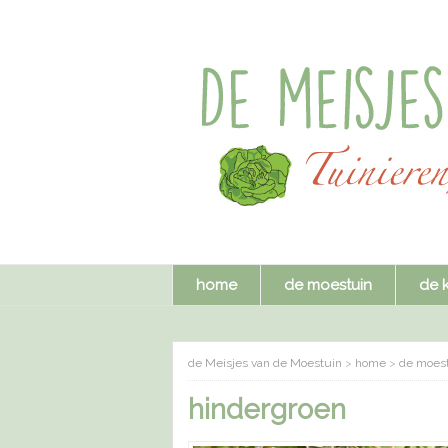
home
de moestuin
de 
de Meisjes van de Moestuin
>
home
>
de moes
hindergroen