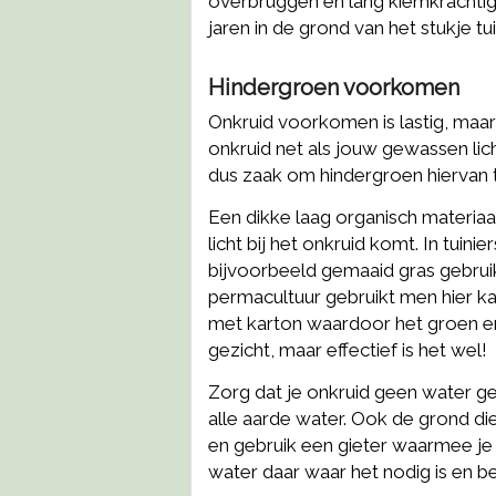
overbruggen en lang kiemkrachtig b
jaren in de grond van het stukje tuin
Hindergroen voorkomen
Onkruid voorkomen is lastig, maar
onkruid net als jouw gewassen lich
dus zaak om hindergroen hiervan 
Een dikke laag organisch materi
licht bij het onkruid komt. In tuin
bijvoorbeeld gemaaid gras gebrui
permacultuur gebruikt men hier k
met karton waardoor het groen ero
gezicht, maar effectief is het wel!
Zorg dat je onkruid geen water gee
alle aarde water. Ook de grond di
en gebruik een gieter waarmee je h
water daar waar het nodig is en b