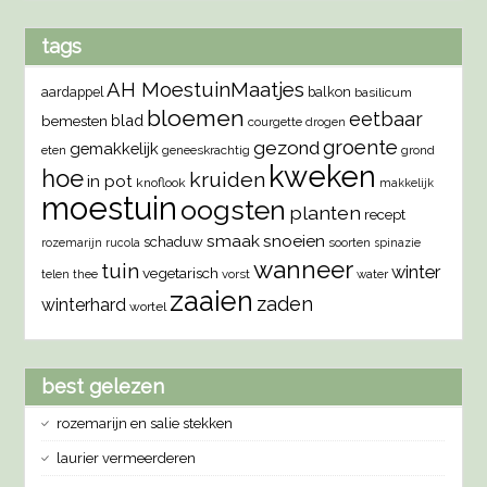
tags
AH MoestuinMaatjes
aardappel
balkon
basilicum
bloemen
eetbaar
blad
bemesten
courgette
drogen
groente
gezond
gemakkelijk
eten
geneeskrachtig
grond
kweken
hoe
kruiden
in pot
knoflook
makkelijk
moestuin
oogsten
planten
recept
smaak
snoeien
schaduw
rozemarijn
rucola
soorten
spinazie
wanneer
tuin
winter
vegetarisch
vorst
water
telen
thee
zaaien
zaden
winterhard
wortel
best gelezen
rozemarijn en salie stekken
laurier vermeerderen