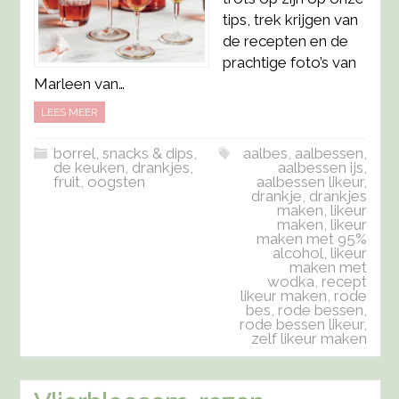
tips, trek krijgen van
de recepten en de
prachtige foto’s van
Marleen van…
LEES MEER
borrel, snacks & dips
,
aalbes
,
aalbessen
,
de keuken
,
drankjes
,
aalbessen ijs
,
fruit
,
oogsten
aalbessen likeur
,
drankje
,
drankjes
maken
,
likeur
maken
,
likeur
maken met 95%
alcohol
,
likeur
maken met
wodka
,
recept
likeur maken
,
rode
bes
,
rode bessen
,
rode bessen likeur
,
zelf likeur maken