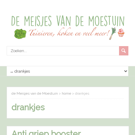
de Meisjes van de Moestuin
>
home
>
drankjes
drankjes
Anti griep booster