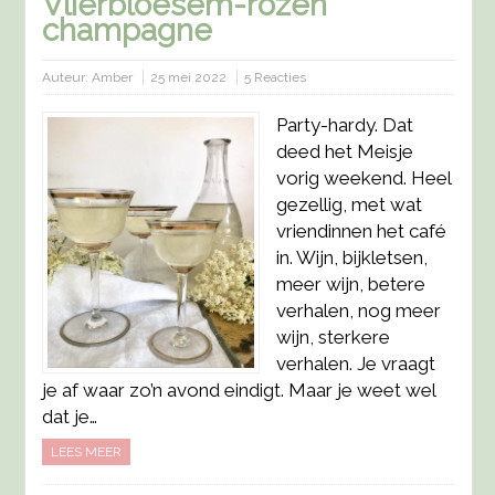
Vlierbloesem-rozen
champagne
Auteur:
Amber
25 mei 2022
5 Reacties
Party-hardy. Dat
deed het Meisje
vorig weekend. Heel
gezellig, met wat
vriendinnen het café
in. Wijn, bijkletsen,
meer wijn, betere
verhalen, nog meer
wijn, sterkere
verhalen. Je vraagt
je af waar zo’n avond eindigt. Maar je weet wel
dat je…
LEES MEER