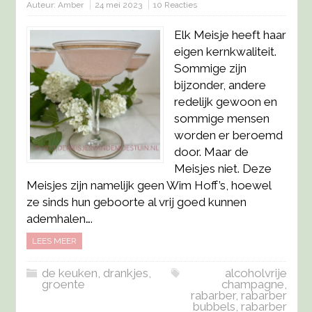
Auteur:
Amber
24 mei 2023
10 Reacties
Elk Meisje heeft haar
eigen kernkwaliteit.
Sommige zijn
bijzonder, andere
redelijk gewoon en
sommige mensen
worden er beroemd
door. Maar de
Meisjes niet. Deze
Meisjes zijn namelijk geen Wim Hoff’s, hoewel
ze sinds hun geboorte al vrij goed kunnen
ademhalen….
LEES MEER
de keuken
,
drankjes
,
alcoholvrije
groente
champagne
,
rabarber
,
rabarber
bubbels
,
rabarber