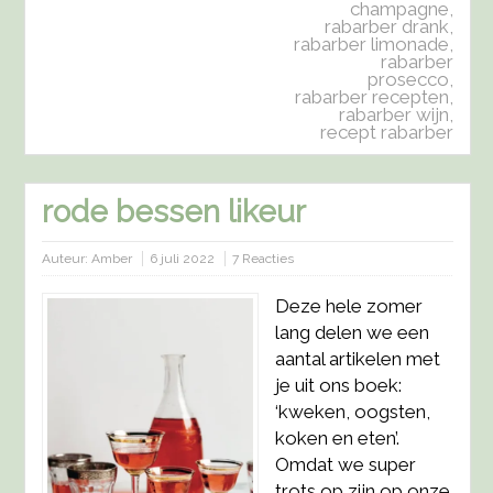
champagne
,
rabarber drank
,
rabarber limonade
,
rabarber
prosecco
,
rabarber recepten
,
rabarber wijn
,
recept rabarber
rode bessen likeur
Auteur:
Amber
6 juli 2022
7 Reacties
Deze hele zomer
lang delen we een
aantal artikelen met
je uit ons boek:
‘kweken, oogsten,
koken en eten’.
Omdat we super
trots op zijn op onze