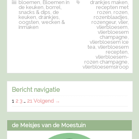
bloemen
,
Bloemen in
drankjes maken
,
de keuken
,
borrel,
recepten met
snacks & dips
,
de
rozen
,
rozen
,
keuken
,
drankjes
,
rozenblaadjes
,
oogsten
,
wecken &
rozengeur
,
vlier
,
inmaken
vlierbloesem
,
vlierbloesem
champagne
,
vlierbloesem ice
tea
,
vlierbloesem
recepten
,
vlierbloesem-
rozen champagne
,
vlierbloesemsiroop
Bericht navigatie
1
2
3
…
21
Volgend →
de Meisjes van de Moestuin