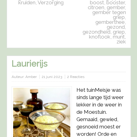
kruiden
,
Verzorging
boost
,
booster
,
citroen
,
gember
,
gember tegen
griep
,
gemberthee
,
gezond
,
gezondheid
,
griep
,
knoflook
,
munt
,
ziek
Laurierijs
Auteur:
Amber
21 juni 2023
2 Reacties
Het tuinMeisje was
sinds lange tijd weer
lekker in de weer in
de Moestuin.
Gemaaid, gewied,
gesnoeid moest er
worden! Orde en