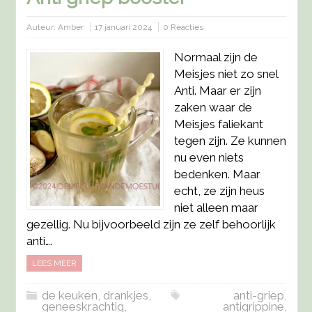
Auteur:
Amber
17 januari 2024
0 Reacties
Normaal zijn de
Meisjes niet zo snel
Anti. Maar er zijn
zaken waar de
Meisjes faliekant
tegen zijn. Ze kunnen
nu even niets
bedenken. Maar
echt, ze zijn heus
niet alleen maar
gezellig. Nu bijvoorbeeld zijn ze zelf behoorlijk
anti….
LEES MEER
de keuken
,
drankjes
,
anti-griep
,
geneeskrachtig
,
antigrippine
,