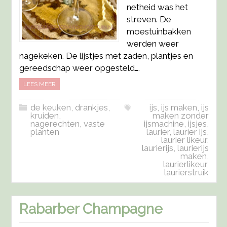
netheid was het
streven. De
moestuinbakken
werden weer
nagekeken. De lijstjes met zaden, plantjes en
gereedschap weer opgesteld….
LEES MEER
de keuken
,
drankjes
,
ijs
,
ijs maken
,
ijs
kruiden
,
maken zonder
nagerechten
,
vaste
ijsmachine
,
ijsjes
,
planten
laurier
,
laurier ijs
,
laurier likeur
,
laurierijs
,
laurierijs
maken
,
laurierlikeur
,
laurierstruik
Rabarber Champagne