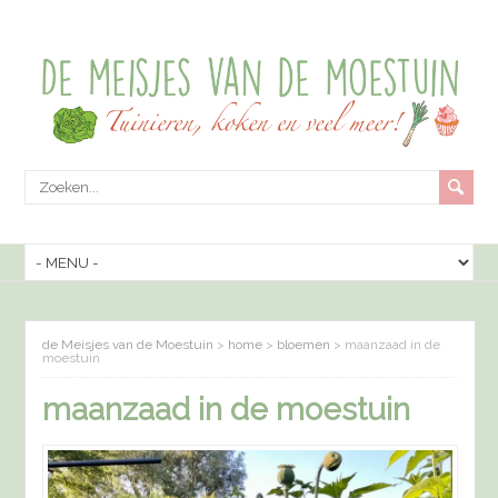
de Meisjes van de Moestuin
>
home
>
bloemen
>
maanzaad in de
moestuin
maanzaad in de moestuin