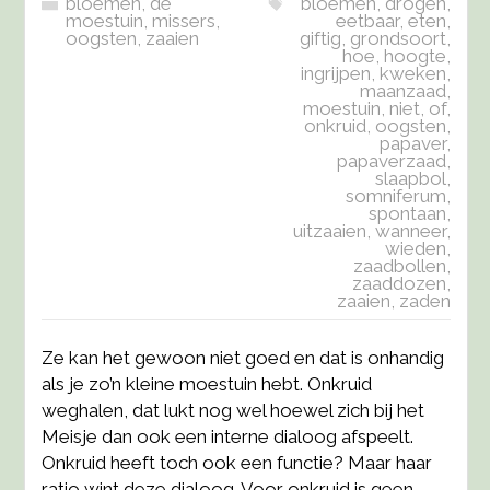
bloemen
,
de
bloemen
,
drogen
,
moestuin
,
missers
,
eetbaar
,
eten
,
oogsten
,
zaaien
giftig
,
grondsoort
,
hoe
,
hoogte
,
ingrijpen
,
kweken
,
maanzaad
,
moestuin
,
niet
,
of
,
onkruid
,
oogsten
,
papaver
,
papaverzaad
,
slaapbol
,
somniferum
,
spontaan
,
uitzaaien
,
wanneer
,
wieden
,
zaadbollen
,
zaaddozen
,
zaaien
,
zaden
Ze kan het gewoon niet goed en dat is onhandig
als je zo’n kleine moestuin hebt. Onkruid
weghalen, dat lukt nog wel hoewel zich bij het
Meisje dan ook een interne dialoog afspeelt.
Onkruid heeft toch ook een functie? Maar haar
ratio wint deze dialoog. Voor onkruid is geen