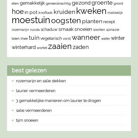
groente
gezond
gemakkelijk
eten
geneeskrachtig
grond
kweken
hoe
kruiden
in pot
knoflook
makkelijk
moestuin
oogsten
planten
recept
smaak
snoeien
schaduw
rozemarijn
rucola
soorten
spinazie
wanneer
tuin
winter
vegetarisch
vorst
water
telen
thee
zaaien
zaden
winterhard
wortel
best gelezen
rozemarijn en salie stekken
laurier vermeerderen
3 gemakkelijke manieren om laurier te drogen
salie vermeerderen
tijm snoeien