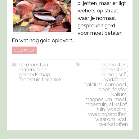
biljetten, maar er ligt
wel iets op straat
waar je normaal
gesproken geld
voor moet betalen.
En wat nog geld oplevert…
LEES MEER
de moestuin
,
bemesten
,
materiaal en
bemesting
,
gereedschap
,
biologisch
,
moestuin techniek
bladaarde
,
calcium
,
compost
,
doet
,
fosfor
,
kalium
,
magnesium
,
mest
,
moestuin
,
stikstof
,
tuin
,
voeding
,
voedingsstoffen
,
waarom
,
wat
,
werkstoffen