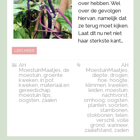
over hebben. Wel
over de gevolgen
hiervan, namelijk dat
ze terug moet kijken.
Laat dit nu net niet
haar sterkste kant…
LEES MEER
AH
AH
MoestuinMaatjes
,
de
MoestuinMaatjes
,
moestuin
,
groente
diepte
,
drogen
,
kweken
,
in pot
hoe
,
hoogte
,
kweken
,
materiaal en
klimmen
,
kweken
,
gereedschap
,
leiden
,
moestuin
,
moestuin tips
,
nachtvorst
,
oogsten
,
zaaien
omhoog
,
oogsten
,
planten
,
soorten
,
stambonen
,
stokbonen
,
telen
,
verschil
,
volle
grond
,
wanneer
,
zaaiafstand
,
zaden