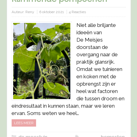
Auteur:
Reny
6 oktober 2021
4 Reacties
Niet alle briljante
ideeën van
De Meisjes
doorstaan de
overgang naar de
praktijk glansrijk.
Omdat we tuinieren
en koken met de
opbrengst zijn er
heel wat factoren
die tussen droom en
eindresultaat in kunnen staan, maar we leren
ervan. Soms weten we heel…
LEES MEER
de moestuin
,
bemesten
,