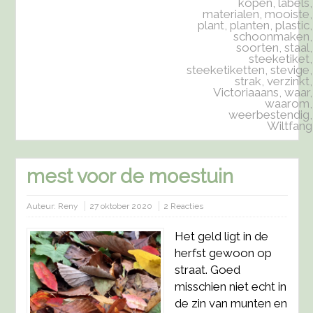
kopen
,
labels
,
materialen
,
mooiste
,
plant
,
planten
,
plastic
,
schoonmaken
,
soorten
,
staal
,
steeketiket
,
steeketiketten
,
stevige
,
strak
,
verzinkt
,
Victoriaaans
,
waar
,
waarom
,
weerbestendig
,
Wiltfang
mest voor de moestuin
Auteur:
Reny
27 oktober 2020
2 Reacties
Het geld ligt in de
herfst gewoon op
straat. Goed
misschien niet echt in
de zin van munten en