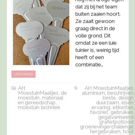
dat zij bij het team
buiten zaaien hoort.
Ze zaait gewoon
graag direct in de
volle grond. Dit
omdat ze een luie
tuinier is, weinig tijd
heeft of een
combinatie…
LEES MEER
AH
AH MoestuinMaatjes
,
MoestuinMaatjes
,
de
aluminium
,
beschrijven
,
moestuin
,
materiaal
beste
,
design
,
en gereedschap
,
duurzaam
,
eisen
,
moestuin techniek
ervaring
,
etiketten
,
favoriet
,
gebruiken
,
gegalvaniseerd
,
grafietpotlood
,
groenevingerchallenge
,
hergebruiken
,
hout
,