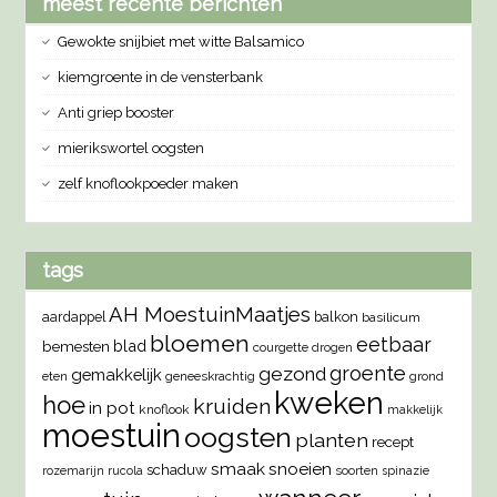
meest recente berichten
Gewokte snijbiet met witte Balsamico
kiemgroente in de vensterbank
Anti griep booster
mierikswortel oogsten
zelf knoflookpoeder maken
tags
AH MoestuinMaatjes
aardappel
balkon
basilicum
bloemen
eetbaar
blad
bemesten
courgette
drogen
groente
gezond
gemakkelijk
eten
geneeskrachtig
grond
kweken
hoe
kruiden
in pot
knoflook
makkelijk
moestuin
oogsten
planten
recept
smaak
snoeien
schaduw
rozemarijn
rucola
soorten
spinazie