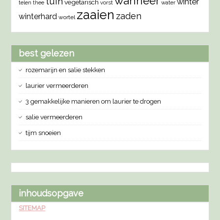
wanneer
tuin
winter
vegetarisch
vorst
water
telen
thee
zaaien
zaden
winterhard
wortel
best gelezen
rozemarijn en salie stekken
laurier vermeerderen
3 gemakkelijke manieren om laurier te drogen
salie vermeerderen
tijm snoeien
inhoudsopgave
SITEMAP