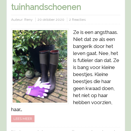
tuinhandschoenen
Auteur:
Reny
20 oktober 2020
2 Reacties
Ze is een angsthaas.
Niet dat ze als een
bangerik door het
leven gaat. Nee, het
is futieler dan dat. Ze
is bang voor kleine
beestjes. Kleine
beestjes die haar
geen kwaad doen,
het niet op haar
hebben voorzien,
haar…
LEES MEER