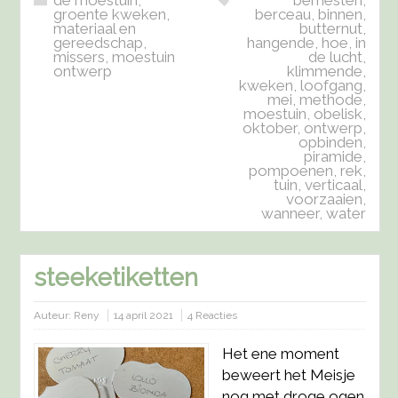
groente kweken
,
berceau
,
binnen
,
materiaal en
butternut
,
gereedschap
,
hangende
,
hoe
,
in
missers
,
moestuin
de lucht
,
ontwerp
klimmende
,
kweken
,
loofgang
,
mei
,
methode
,
moestuin
,
obelisk
,
oktober
,
ontwerp
,
opbinden
,
piramide
,
pompoenen
,
rek
,
tuin
,
verticaal
,
voorzaaien
,
wanneer
,
water
steeketiketten
Auteur:
Reny
14 april 2021
4 Reacties
Het ene moment
beweert het Meisje
nog met droge ogen