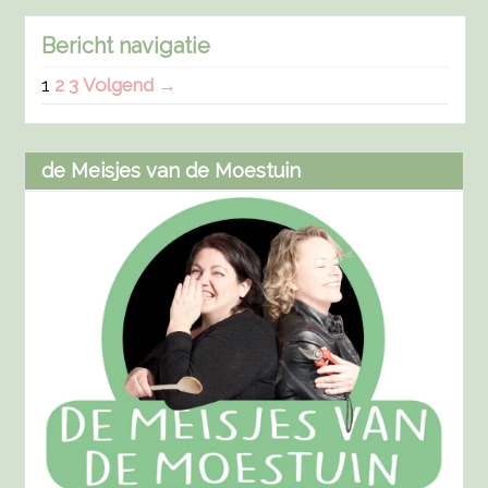
Bericht navigatie
1
2
3
Volgend →
de Meisjes van de Moestuin