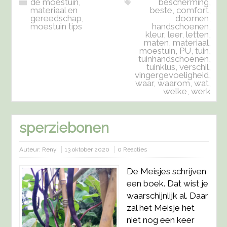
de moestuin
,
bescherming
,
materiaal en
beste
,
comfort
,
gereedschap
,
doornen
,
moestuin tips
handschoenen
,
kleur
,
leer
,
letten
,
maten
,
materiaal
,
moestuin
,
PU
,
tuin
,
tuinhandschoenen
,
tuinklus
,
verschil
,
vingergevoeligheid
,
waar
,
waarom
,
wat
,
welke
,
werk
sperziebonen
Auteur:
Reny
13 oktober 2020
0 Reacties
De Meisjes schrijven
een boek. Dat wist je
waarschijnlijk al. Daar
zal het Meisje het
niet nog een keer