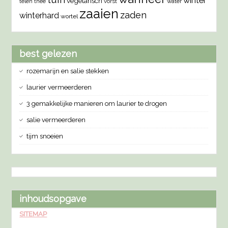
winter
vegetarisch
vorst
water
telen
thee
zaaien
zaden
winterhard
wortel
best gelezen
rozemarijn en salie stekken
laurier vermeerderen
3 gemakkelijke manieren om laurier te drogen
salie vermeerderen
tijm snoeien
inhoudsopgave
SITEMAP