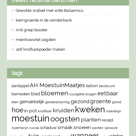
meest recente berichten
Gewokte snijbiet met witte Balsamico
kiemgroente in de vensterbank
Anti griep booster
mierikswortel oogsten
zelf knoflookpoeder maken
tags
AH MoestuinMaatjes
aardappel
balkon
basilicum
bloemen
eetbaar
blad
bemesten
courgette
drogen
groente
gezond
gemakkelijk
eten
geneeskrachtig
grond
kweken
hoe
kruiden
in pot
knoflook
makkelijk
moestuin
oogsten
planten
recept
smaak
snoeien
schaduw
rozemarijn
rucola
soorten
spinazie
wanneer
tuin