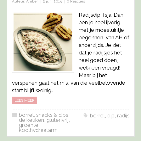
Auteur:
Amber
2 juni 2015
0 Reacties
Radijsdip Tsja. Dan
ben je heel ijverig
met je moestuintje
begonnen, van AH of
anderzijds. Je ziet
dat je radijsjes het
heel goed doen,
welk een vreugd!
Maar bij het
verspenen gaat het mis, van die veelbelovende
start blijft weinig…
LEES MEER
borrel, snacks & dips
,
borrel
,
dip
,
radijs
de keuken
,
glutenvrij
,
groente
,
koolhydraatarm