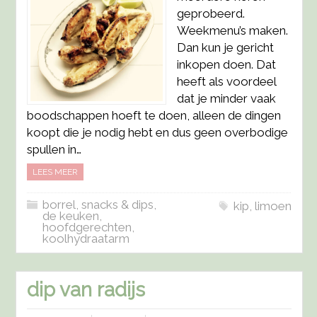
geprobeerd.
Weekmenu’s maken.
Dan kun je gericht
inkopen doen. Dat
heeft als voordeel
dat je minder vaak
boodschappen hoeft te doen, alleen de dingen
koopt die je nodig hebt en dus geen overbodige
spullen in…
LEES MEER
borrel, snacks & dips
,
kip
,
limoen
de keuken
,
hoofdgerechten
,
koolhydraatarm
dip van radijs