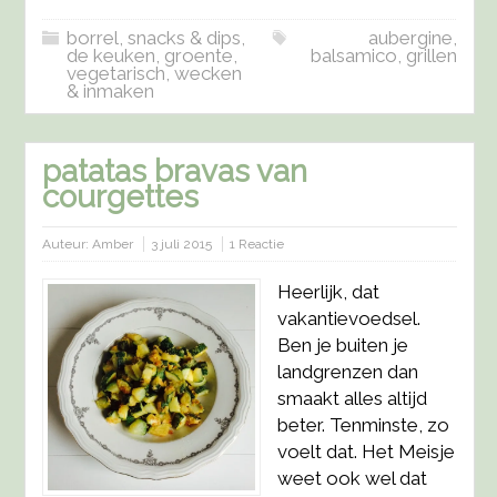
borrel, snacks & dips
,
aubergine
,
de keuken
,
groente
,
balsamico
,
grillen
vegetarisch
,
wecken
& inmaken
patatas bravas van
courgettes
Auteur:
Amber
3 juli 2015
1 Reactie
Heerlijk, dat
vakantievoedsel.
Ben je buiten je
landgrenzen dan
smaakt alles altijd
beter. Tenminste, zo
voelt dat. Het Meisje
weet ook wel dat