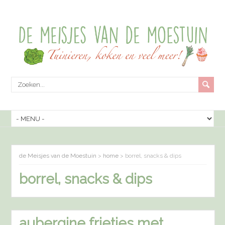
de Meisjes van de Moestuin
>
home
>
borrel, snacks & dips
borrel, snacks & dips
aubergine frietjes met