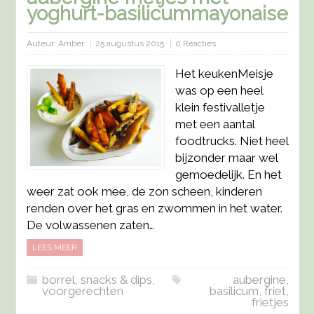
yoghurt-basilicummayonaise
Auteur:
Amber
25 augustus 2015
0 Reacties
Het keukenMeisje
was op een heel
klein festivalletje
met een aantal
foodtrucks. Niet heel
bijzonder maar wel
gemoedelijk. En het
weer zat ook mee, de zon scheen, kinderen
renden over het gras en zwommen in het water.
De volwassenen zaten…
LEES MEER
borrel, snacks & dips
,
aubergine
,
voorgerechten
basilicum
,
friet
,
frietjes