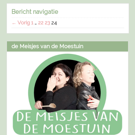
Bericht navigatie
← Vorig
1
…
22
23
24
de Meisjes van de Moestuin