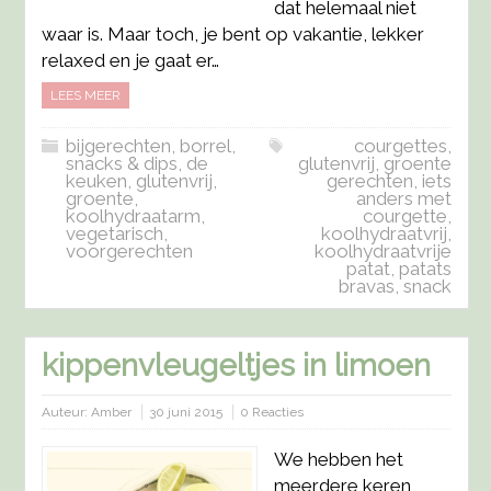
dat helemaal niet
waar is. Maar toch, je bent op vakantie, lekker
relaxed en je gaat er…
LEES MEER
bijgerechten
,
borrel,
courgettes
,
snacks & dips
,
de
glutenvrij
,
groente
keuken
,
glutenvrij
,
gerechten
,
iets
groente
,
anders met
koolhydraatarm
,
courgette
,
vegetarisch
,
koolhydraatvrij
,
voorgerechten
koolhydraatvrije
patat
,
patats
bravas
,
snack
kippenvleugeltjes in limoen
Auteur:
Amber
30 juni 2015
0 Reacties
We hebben het
meerdere keren