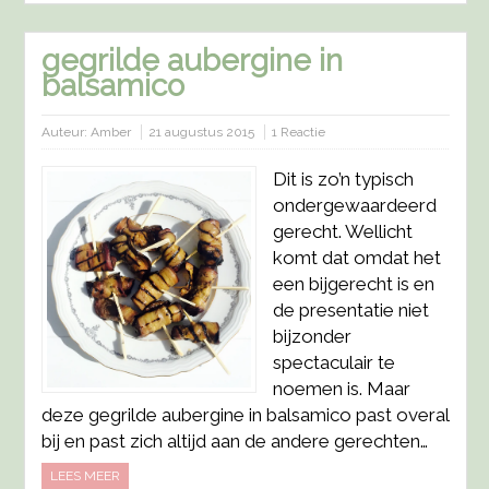
gegrilde aubergine in
balsamico
Auteur:
Amber
21 augustus 2015
1 Reactie
Dit is zo’n typisch
ondergewaardeerd
gerecht. Wellicht
komt dat omdat het
een bijgerecht is en
de presentatie niet
bijzonder
spectaculair te
noemen is. Maar
deze gegrilde aubergine in balsamico past overal
bij en past zich altijd aan de andere gerechten…
LEES MEER