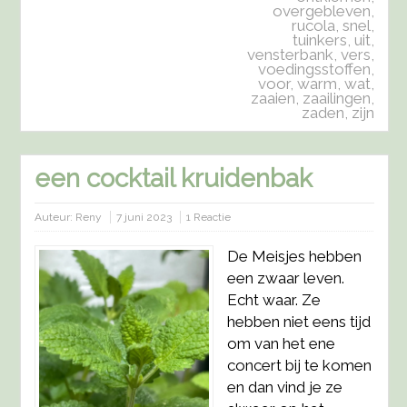
overgebleven
,
rucola
,
snel
,
tuinkers
,
uit
,
vensterbank
,
vers
,
voedingsstoffen
,
voor
,
warm
,
wat
,
zaaien
,
zaailingen
,
zaden
,
zijn
een cocktail kruidenbak
Auteur:
Reny
7 juni 2023
1 Reactie
De Meisjes hebben
een zwaar leven.
Echt waar. Ze
hebben niet eens tijd
om van het ene
concert bij te komen
en dan vind je ze