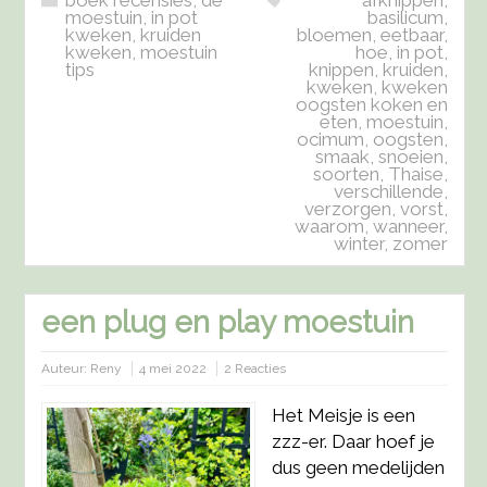
moestuin
,
in pot
basilicum
,
kweken
,
kruiden
bloemen
,
eetbaar
,
kweken
,
moestuin
hoe
,
in pot
,
tips
knippen
,
kruiden
,
kweken
,
kweken
oogsten koken en
eten
,
moestuin
,
ocimum
,
oogsten
,
smaak
,
snoeien
,
soorten
,
Thaise
,
verschillende
,
verzorgen
,
vorst
,
waarom
,
wanneer
,
winter
,
zomer
een plug en play moestuin
Auteur:
Reny
4 mei 2022
2 Reacties
Het Meisje is een
zzz-er. Daar hoef je
dus geen medelijden