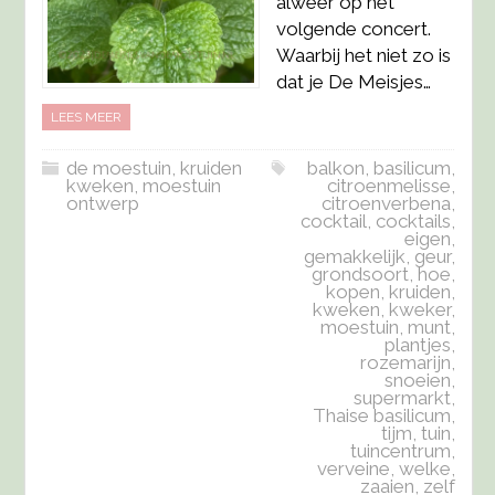
alweer op het
volgende concert.
Waarbij het niet zo is
dat je De Meisjes…
LEES MEER
de moestuin
,
kruiden
balkon
,
basilicum
,
kweken
,
moestuin
citroenmelisse
,
ontwerp
citroenverbena
,
cocktail
,
cocktails
,
eigen
,
gemakkelijk
,
geur
,
grondsoort
,
hoe
,
kopen
,
kruiden
,
kweken
,
kweker
,
moestuin
,
munt
,
plantjes
,
rozemarijn
,
snoeien
,
supermarkt
,
Thaise basilicum
,
tijm
,
tuin
,
tuincentrum
,
verveine
,
welke
,
zaaien
,
zelf