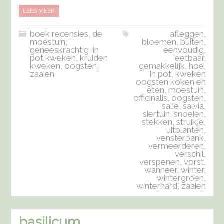
LEES MEER
boek recensies
,
de
afleggen
,
moestuin
,
bloemen
,
buiten
,
geneeskrachtig
,
in
eenvoudig
,
pot kweken
,
kruiden
eetbaar
,
kweken
,
oogsten
,
gemakkelijk
,
hoe
,
zaaien
in pot
,
kweken
oogsten koken en
eten
,
moestuin
,
officinalis
,
oogsten
,
salie
,
salvia
,
siertuin
,
snoeien
,
stekken
,
struikje
,
uitplanten
,
vensterbank
,
vermeerderen
,
verschil
,
verspenen
,
vorst
,
wanneer
,
winter
,
wintergroen
,
winterhard
,
zaaien
basilicum