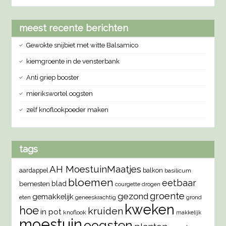
meest recente berichten
Gewokte snijbiet met witte Balsamico
kiemgroente in de vensterbank
Anti griep booster
mierikswortel oogsten
zelf knoflookpoeder maken
tags
AH MoestuinMaatjes
aardappel
balkon
basilicum
bloemen
eetbaar
blad
bemesten
courgette
drogen
groente
gezond
gemakkelijk
eten
geneeskrachtig
grond
kweken
hoe
kruiden
in pot
knoflook
makkelijk
moestuin
oogsten