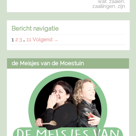
wat
,
zaaien
,
zaailingen
,
zijn
Bericht navigatie
1
2
3
…
11
Volgend →
de Meisjes van de Moestuin