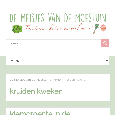
de Meisjes van de Moestuin
>
home
>
kruiden kweken
kruiden kweken
kiemgroente in de