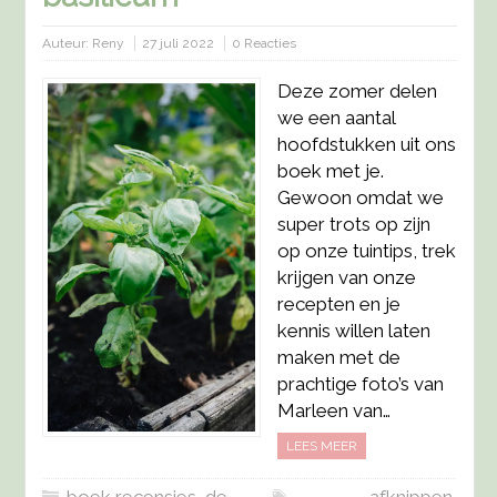
Auteur:
Reny
27 juli 2022
0 Reacties
Deze zomer delen
we een aantal
hoofdstukken uit ons
boek met je.
Gewoon omdat we
super trots op zijn
op onze tuintips, trek
krijgen van onze
recepten en je
kennis willen laten
maken met de
prachtige foto’s van
Marleen van…
LEES MEER
boek recensies
,
de
afknippen
,