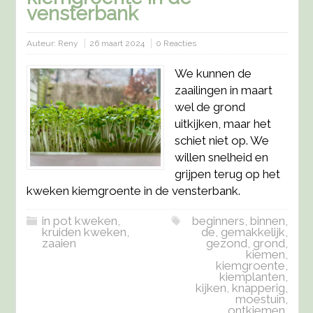
vensterbank
Auteur:
Reny
26 maart 2024
0 Reacties
We kunnen de
zaailingen in maart
wel de grond
uitkijken, maar het
schiet niet op. We
willen snelheid en
grijpen terug op het
kweken kiemgroente in de vensterbank.
in pot kweken
,
beginners
,
binnen
,
kruiden kweken
,
de
,
gemakkelijk
,
zaaien
gezond
,
grond
,
kiemen
,
kiemgroente
,
kiemplanten
,
kijken
,
knapperig
,
moestuin
,
ontkiemen
,