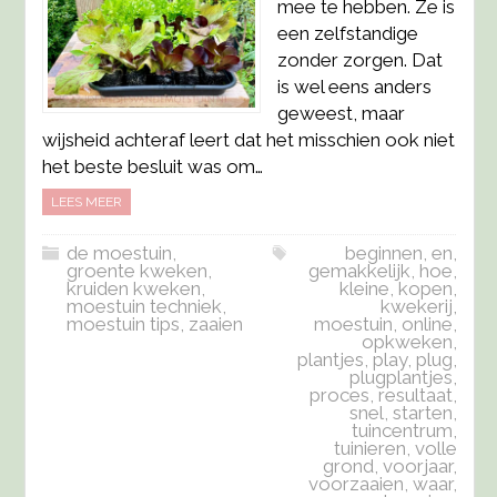
mee te hebben. Ze is
een zelfstandige
zonder zorgen. Dat
is wel eens anders
geweest, maar
wijsheid achteraf leert dat het misschien ook niet
het beste besluit was om…
LEES MEER
de moestuin
,
beginnen
,
en
,
groente kweken
,
gemakkelijk
,
hoe
,
kruiden kweken
,
kleine
,
kopen
,
moestuin techniek
,
kwekerij
,
moestuin tips
,
zaaien
moestuin
,
online
,
opkweken
,
plantjes
,
play
,
plug
,
plugplantjes
,
proces
,
resultaat
,
snel
,
starten
,
tuincentrum
,
tuinieren
,
volle
grond
,
voorjaar
,
voorzaaien
,
waar
,