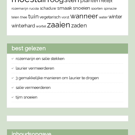
planten
recept
smaak
snoeien
schaduw
rozemarijn
rucola
soorten
spinazie
wanneer
tuin
winter
vegetarisch
vorst
water
telen
thee
zaaien
zaden
winterhard
wortel
best gelezen
rozemarijn en salie stekken
laurier vermeerderen
3 gemakkelijke manieren om laurier te drogen
salie vermeerderen
tijm snoeien
inhoudsopgave