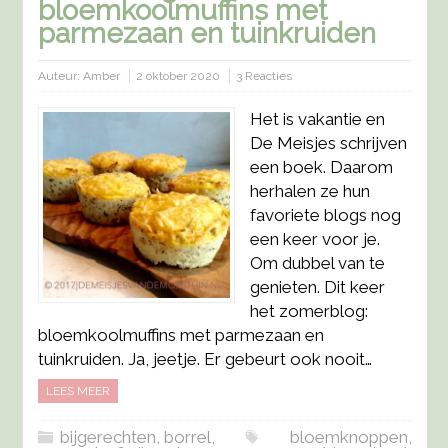
bloemkoolmuffins met
parmezaan en tuinkruiden
Auteur:
Amber
2 oktober 2020
3 Reacties
Het is vakantie en
De Meisjes schrijven
een boek. Daarom
herhalen ze hun
favoriete blogs nog
een keer voor je.
Om dubbel van te
genieten. Dit keer
het zomerblog:
bloemkoolmuffins met parmezaan en
tuinkruiden. Ja, jeetje. Er gebeurt ook nooit…
LEES MEER
bijgerechten
,
borrel,
bloemknoppen
,