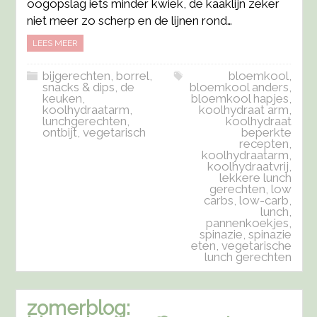
oogopslag iets minder kwiek, de kaaklijn zeker
niet meer zo scherp en de lijnen rond…
LEES MEER
bijgerechten
,
borrel,
bloemkool
,
snacks & dips
,
de
bloemkool anders
,
keuken
,
bloemkool hapjes
,
koolhydraatarm
,
koolhydraat arm
,
lunchgerechten
,
koolhydraat
ontbijt
,
vegetarisch
beperkte
recepten
,
koolhydraatarm
,
koolhydraatvrij
,
lekkere lunch
gerechten
,
low
carbs
,
low-carb
,
lunch
,
pannenkoekjes
,
spinazie
,
spinazie
eten
,
vegetarische
lunch gerechten
zomerblog: