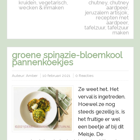
kruiden
,
vegetarisch
,
chutney
,
chutney
wecken & inmaken
aardpeer
,
jeruzalem artisjok
,
recepten met
aardpeer
,
tafelzuur
,
tafelzuur
maken
groene spinazie-bloemkool
pannenkoekjes
Auteur:
Amber
10 februari 2021
0 Reacties
Ze weet het. Het
verval is ingetreden.
Hoewel ze nog
steeds gezellig is, is
het fruitige er wel
een beetje af bij dit
Meisje. De