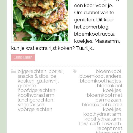
een keer voor je.
Om dubbel van te
genieten. Dit keer
het zomerblog:
bloemkool rucola
koekjes. Maaaamm,
kun je wat extra rijst koken? Tuurlijk…
LEES MEER
bijgerechten
,
borrel,
bloemkool
,
snacks & dips
,
de
bloemkool anders
,
keuken
,
glutenvrij
,
bloemkool hapjes
,
groente
,
bloemkool
hoofdgerechten
,
koekjes
,
koolhydraatarm
,
bloemkool met
lunchgerechten
,
parmezaan
,
vegetarisch
,
bloemkool rucola
voorgerechten
koekjes
,
koolhydraat arm
,
koolhydraatarm
,
low-carb
,
lowcarb
,
recept met
bloemkool
,