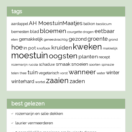
tags
AH MoestuinMaatjes
aardappel
balkon
basilicum
bloemen
eetbaar
blad
bemesten
courgette
drogen
groente
gezond
gemakkelijk
eten
geneeskrachtig
grond
kweken
hoe
kruiden
in pot
knoflook
makkelijk
moestuin
oogsten
planten
recept
smaak
snoeien
schaduw
rozemarijn
rucola
soorten
spinazie
wanneer
tuin
winter
vegetarisch
vorst
water
telen
thee
zaaien
zaden
winterhard
wortel
best gelezen
rozemarijn en salie stekken
laurier vermeerderen