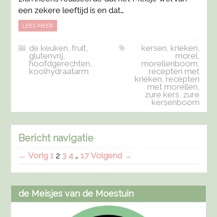
een zekere leeftijd is en dat…
LEES MEER
de keuken
,
fruit
,
kersen
,
krieken
,
glutenvrij
,
morel
,
hoofdgerechten
,
morellenboom
,
koolhydraatarm
recepten met
krieken
,
recepten
met morellen
,
zure kers
,
zure
kersenboom
Bericht navigatie
← Vorig
1
2
3
4
…
17
Volgend →
de Meisjes van de Moestuin