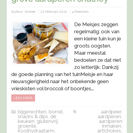
Auteur:
Amber
22 februari 2021
4 Reacties
De Meisjes zeggen
regelmatig: ook van
een kleine tuin kun je
groots oogsten.
Maar meestal
bedoelen ze dat niet
zo letterlijk. Dankzij
de goede planning van het tuinMeisje en haar
nieuwsgierigheid naar het onbekende geen
vrieskisten vol broccoli of boontjes….
LEES MEER
bijgerechten
,
borrel,
aardpeer
,
snacks & dips
,
de
aardperen
,
keuken
,
glutenvrij
,
aardperen
groente
,
inmaken
,
koolhydraatarm
,
artichokes
,