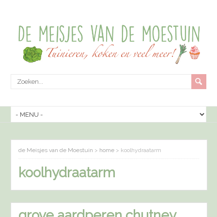
de Meisjes van de Moestuin
>
home
>
koolhydraatarm
koolhydraatarm
grove aardperen chutney