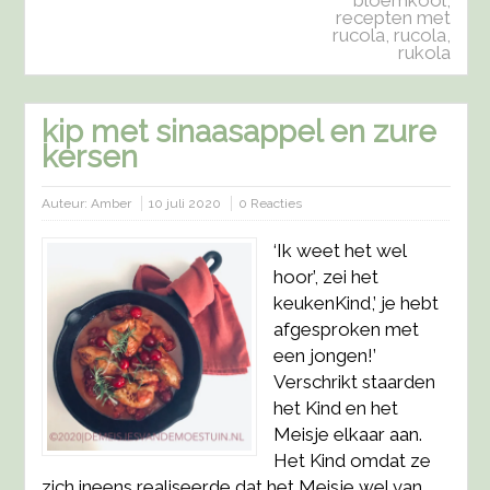
recepten met
rucola
,
rucola
,
rukola
kip met sinaasappel en zure
kersen
Auteur:
Amber
10 juli 2020
0 Reacties
‘Ik weet het wel
hoor’, zei het
keukenKind,’ je hebt
afgesproken met
een jongen!’
Verschrikt staarden
het Kind en het
Meisje elkaar aan.
Het Kind omdat ze
zich ineens realiseerde dat het Meisje wel van