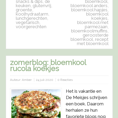
snacks & dips
,
de
bloemkool
,
keuken
,
glutenvrij
,
bloemkool anders
,
groente
,
bloemkool hapjes
,
koolhydraatarm
,
bloemkool
lunchgerechten
,
koekjes
,
vegetarisch
,
bloemkool met
voorgerechten
parmezaan
,
bloemkoolmuffins
,
geroosterde
bloemkool
,
recept
met bloemkool
zomerblog: bloemkool
rucola koekjes
Auteur:
Amber
24 juli 2020
0 Reacties
Het is vakantie en
De Meisjes schrijven
een boek. Daarom
herhalen ze hun
favoriete blogs nog