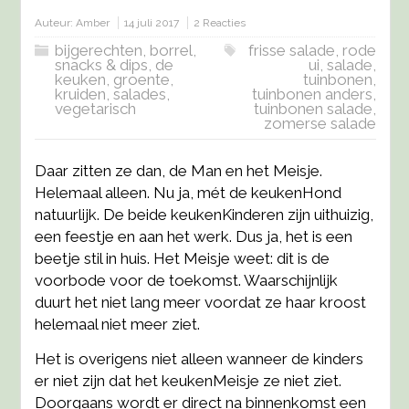
Auteur:
Amber
14 juli 2017
2 Reacties
bijgerechten
,
borrel,
frisse salade
,
rode
snacks & dips
,
de
ui
,
salade
,
keuken
,
groente
,
tuinbonen
,
kruiden
,
salades
,
tuinbonen anders
,
vegetarisch
tuinbonen salade
,
zomerse salade
Daar zitten ze dan, de Man en het Meisje.
Helemaal alleen. Nu ja, mét de keukenHond
natuurlijk. De beide keukenKinderen zijn uithuizig,
een feestje en aan het werk. Dus ja, het is een
beetje stil in huis. Het Meisje weet: dit is de
voorbode voor de toekomst. Waarschijnlijk
duurt het niet lang meer voordat ze haar kroost
helemaal niet meer ziet.
Het is overigens niet alleen wanneer de kinders
er niet zijn dat het keukenMeisje ze niet ziet.
Doorgaans wordt er direct na binnenkomst een