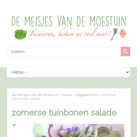
de Meisjes van de Moestuin
>
home
>
bijgerechten
>
zomerse
tuinbonen salade
zomerse tuinbonen salade