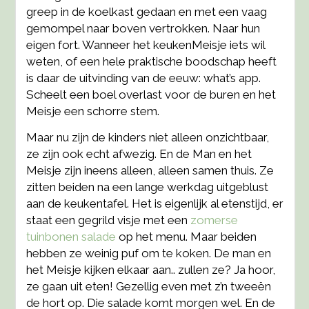
greep in de koelkast gedaan en met een vaag
gemompel naar boven vertrokken. Naar hun
eigen fort. Wanneer het keukenMeisje iets wil
weten, of een hele praktische boodschap heeft
is daar de uitvinding van de eeuw: what’s app.
Scheelt een boel overlast voor de buren en het
Meisje een schorre stem.
Maar nu zijn de kinders niet alleen onzichtbaar,
ze zijn ook echt afwezig. En de Man en het
Meisje zijn ineens alleen, alleen samen thuis. Ze
zitten beiden na een lange werkdag uitgeblust
aan de keukentafel. Het is eigenlijk al etenstijd, er
staat een gegrild visje met een
zomerse
tuinbonen salade
op het menu. Maar beiden
hebben ze weinig puf om te koken. De man en
het Meisje kijken elkaar aan.. zullen ze? Ja hoor,
ze gaan uit eten! Gezellig even met z’n tweeën
de hort op. Die salade komt morgen wel. En de