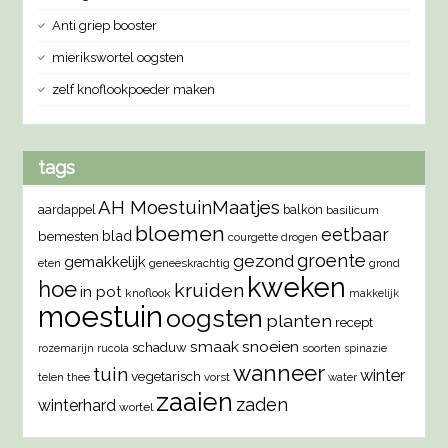
Anti griep booster
mierikswortel oogsten
zelf knoflookpoeder maken
tags
AH MoestuinMaatjes
aardappel
balkon
basilicum
bloemen
eetbaar
blad
bemesten
courgette
drogen
groente
gezond
gemakkelijk
eten
geneeskrachtig
grond
kweken
hoe
kruiden
in pot
knoflook
makkelijk
moestuin
oogsten
planten
recept
smaak
snoeien
schaduw
rozemarijn
rucola
soorten
spinazie
wanneer
tuin
winter
vegetarisch
vorst
water
telen
thee
zaaien
zaden
winterhard
wortel